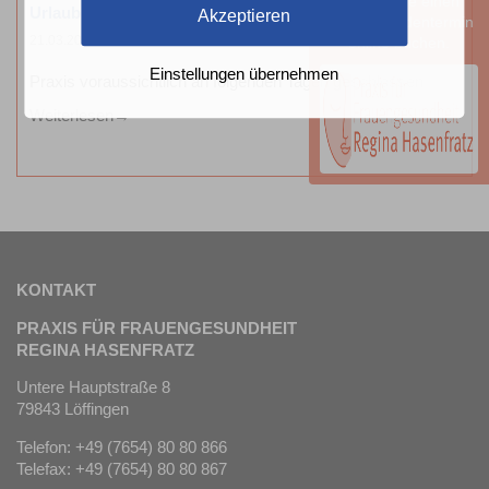
können Sie einen
Urlaubsplanung 2026
Akzeptieren
Sprechstundentermin
21.03.2026
online buchen.
Einstellungen übernehmen
Praxis voraussichtlich an folgenden Tagen geschlossen
Weiterlesen
KONTAKT
PRAXIS FÜR FRAUENGESUNDHEIT
REGINA HASENFRATZ
Untere Hauptstraße 8
79843 Löffingen
Telefon: +49 (7654) 80 80 866
Telefax: +49 (7654) 80 80 867