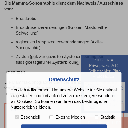
Die Mamma-Sonographie dient dem Nachweis / Ausschluss
von:
Brustkrebs
Brustdrüsenveränderungen (Knoten, Mastopathie,
Schwellung)
regionalen Lymphknotenveränderungen (Axilla-
Sonographie)
Zysten (ggf. zur gezielten Zystenentleerung bei
Zu G.I.N.A.
flüssigkeitsgefüllter Zystenbildung)
Privatpraxis & für
Selbstzahler. Bitte
Ihr Nutzen
HIER
klicken.
Datenschutz
Die Mamma-Sonographie dient der
frühzeitigen Ermittlung
von Brusterkrankungen
, um eine
individuelle Therapie
Herzlich willkommen! Um unsere Website für Sie optimal
rechtzeitig
durchführen zu können.
zu gestalten und fortlaufend zu verbessern, verwenden
wir Cookies. So können wir Ihnen das bestmögliche
Nutzererlebnis bieten.
Aktuelles
Previous
Next
Essenziell
Externe Medien
Statistik
Bitte klicken.
HIER