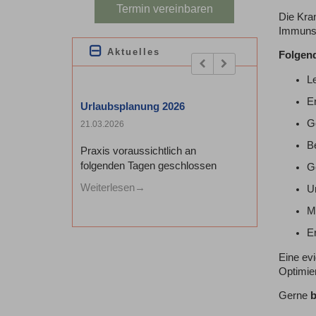
Termin vereinbaren
Die Kra
Immuns
Aktuelles
Folgen
Previous
Next
L
E
Urlaubsplanung 2026
Ge
21.03.2026
B
Praxis voraussichtlich an
folgenden Tagen geschlossen
G
Weiterlesen
U
M
E
Eine evi
Optimie
Gerne
b