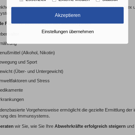
nkheitsentstehung (Pathogenese) einer Immundefizienz ist komplex u
ystems.
Akzeptieren
de Faktoren beeinflussen das Immunsystem:
Einstellungen übernehmen
ebensalter
rnährung
nußmittel (Alkohol, Nikotin)
ewegung und Sport
ewicht (Über- und Untergewicht)
mweltfaktoren und Stress
edikamente
rkrankungen
denzbasierte Vorgehensweise ermöglicht die gezielte Ermittlung der i
rung des Immunsystems.
eraten
wir Sie, wie Sie Ihre
Abwehrkräfte erfolgreich steigern
und 