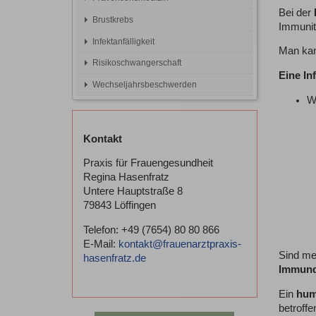
Bei der
Brustkrebs
Immunit
Infektanfälligkeit
Man ka
Risikoschwangerschaft
Eine In
Wechseljahrsbeschwerden
Wi
Kontakt
Praxis für Frauengesundheit
Regina Hasenfratz
Untere Hauptstraße 8
79843 Löffingen
Telefon: +49 (7654) 80 80 866
E-Mail:
kontakt@frauenarztpraxis-
Sind meh
hasenfratz.de
Immund
Ein
hum
betroff