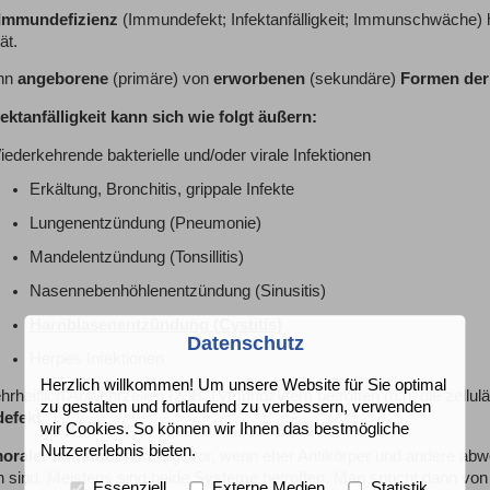
Immundefizienz
(Immundefekt; Infektanfälligkeit; Immunschwäche) 
ät.
nn
angeborene
(primäre) von
erworbenen
(sekundäre)
Formen der
fektanfälligkeit kann sich wie folgt äußern:
ederkehrende bakterielle und/oder virale Infektionen
Erkältung, Bronchitis, grippale Infekte
Lungenentzündung (Pneumonie)
Mandelentzündung (Tonsillitis)
Nasennebenhöhlenentzündung (Sinusitis)
Harnblasenentzündung (Cystitis)
Datenschutz
Herpes Infektionen
Herzlich willkommen! Um unsere Website für Sie optimal
rheitlich Abwehrzellen (z. B. Lymphozyten) betroffen (d.h. die zell
zu gestalten und fortlaufend zu verbessern, verwenden
efekt
.
wir Cookies. So können wir Ihnen das bestmögliche
Nutzererlebnis bieten.
oraler Immundefekt
liegt vor, wenn eher Antikörper und andere ab
en sind. Meistens sind beide Systeme betroffen. Man spricht dann vo
Essenziell
Externe Medien
Statistik