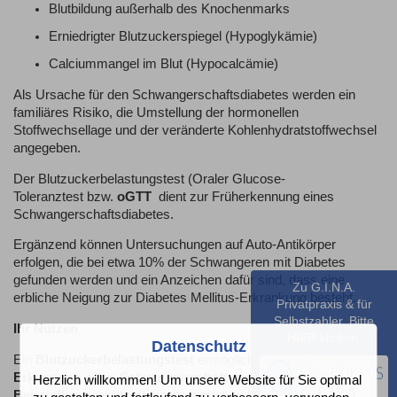
Blutbildung außerhalb des Knochenmarks
Erniedrigter Blutzuckerspiegel (Hypoglykämie)
Calciummangel im Blut (Hypocalcämie)
Als Ursache für den Schwangerschaftsdiabetes werden ein
familiäres Risiko, die Umstellung der hormonellen
Stoffwechsellage und der veränderte Kohlenhydratstoffwechsel
angegeben.
Der Blutzuckerbelastungstest (Oraler Glucose-
Toleranztest bzw.
oGTT
dient zur Früherkennung eines
Schwangerschaftsdiabetes.
Ergänzend können Untersuchungen auf Auto-Antikörper
erfolgen, die bei etwa 10% der Schwangeren mit Diabetes
gefunden werden und ein Anzeichen dafür sind, dass eine
Zu G.I.N.A.
erbliche Neigung zur Diabetes Mellitus-Erkrankung besteht.
Privatpraxis & für
Selbstzahler. Bitte
Ihr Nutzen
HIER
klicken.
Datenschutz
Ein
Blutzuckerbelastungstest
ermöglicht die
frühzeitige
Erkennung
eines
Schwangerschaftsdiabetes
, um eine
Herzlich willkommen! Um unsere Website für Sie optimal
Behandlung rechtzeitig
aufnehmen zu können.