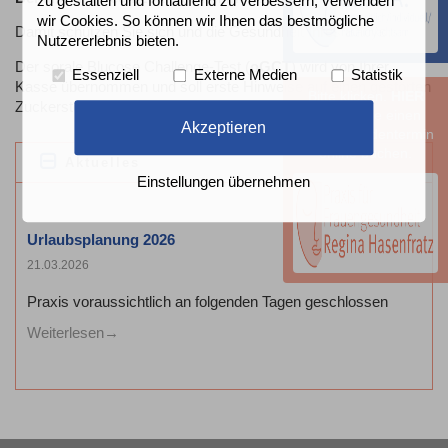
zu gestalten und fortlaufend zu verbessern, verwenden
wir Cookies. So können wir Ihnen das bestmögliche
Damit schützen Sie sich und die Gesundheit Ihres Babys.
Nutzererlebnis bieten.
Der sorale Blucose Challenge-Test (
oGCT
) wird von Ihrer
Essenziell
Externe Medien
Statistik
Kasse übernommen und soll erste Hinweise auf einen gestörten
Bitte klicken.
HIER
Zuckerstoffwechsel geben.
können Sie einen
Akzeptieren
Sprechstundentermin
online buchen.
Aktuelles
Previous
Next
Einstellungen übernehmen
Urlaubsplanung 2026
21.03.2026
Praxis voraussichtlich an folgenden Tagen geschlossen
Weiterlesen