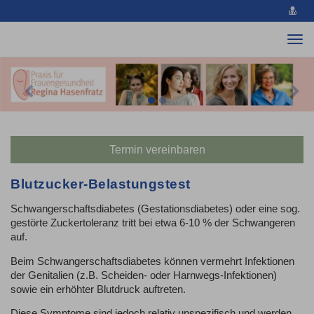
vCa
spe
Togg
navi
Previous
Nex
Termin vereinbaren
Blutzucker-Belastungstest
Schwangerschaftsdiabetes (Gestationsdiabetes) oder eine sog.
gestörte Zuckertoleranz tritt bei etwa 6-10 % der Schwangeren
auf.
Beim Schwangerschaftsdiabetes können vermehrt Infektionen
der Genitalien (z.B. Scheiden- oder Harnwegs-Infektionen)
sowie ein erhöhter Blutdruck auftreten.
Diese Symptome sind jedoch relativ unspezifisch und werden