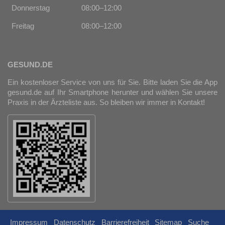
Donnerstag
08:00–12:00
Freitag
08:00–12:00
GESUND.DE
Ein kostenloser Service von uns für Sie. Bitte laden Sie die App
gesund.de
auf Ihr Smartphone herunter und wählen Sie unsere
Praxis in der Ärzteliste aus. So bleiben wir immer in Kontakt!
Impressum
Datenschutz
Barrierefreiheit
Sitemap
Suche